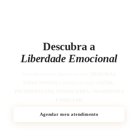
Descubra a
Liberdade Emocional
Descubra como liberar os seus
TRAUMAS
EMOCIONAIS
e conquiste mais
SAÚDE
,
PROSPERIDADE FINANCEIRA
e
HARMONIA
FAMILIAR
Agendar meu atendimento