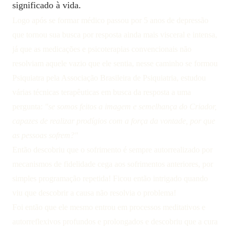
significado à vida.
Logo após se formar médico passou por 5 anos de depressão
que tornou sua busca por resposta ainda mais visceral e intensa,
já que as medicações e psicoterapias convencionais não
resolviam aquele vazio que ele sentia, nesse caminho se formou
Psiquiatra pela Associação Brasileira de Psiquiatria, estudou
várias técnicas terapêuticas em busca da resposta a uma
pergunta:
"se somos feitos a imagem e semelhança do Criador,
capazes de realizar prodígios com a força da vontade, por que
as pessoas sofrem?"
Então descobriu que o sofrimento é sempre autorrealizado por
mecanismos de fidelidade cega aos sofrimentos anteriores, por
simples programação repetida! Ficou então intrigado quando
viu que descobrir a causa não resolvia o problema!
Foi então que ele mesmo entrou em processos meditativos e
autorreflexivos profundos e prolongados e descobriu que a cura