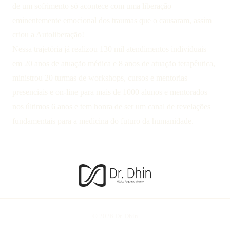
de um sofrimento só acontece com uma liberação
eminentemente emocional dos traumas que o causaram, assim
criou a Autoliberação!
Nessa trajetória já realizou 130 mil atendimentos individuais
em 20 anos de atuação médica e 8 anos de atuação terapêutica,
ministrou 20 turmas de workshops, cursos e mentorias
presenciais e on-line para mais de 1000 alunos e mentorados
nos últimos 6 anos e tem honra de ser um canal de revelações
fundamentais para a medicina do futuro da humanidade.
© 2026 Dr. Dhin